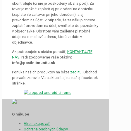
skontrolujte (či nie je poškodený obal a pod). Za
tovar je možné zaplatiť aj pri dodaní na dobierku
(zaplatenie za tovar pri jeho doručení), a aj
prevodom na účet. V prípade, že za nákup chcete
zaplatiť prevodom na účet, uveďte to do poznámky
v objednávke. Obratom vám zašleme platobné
údaje na e-mailovú adresu, ktorú zadáte v
objednávke.
Ak potrebujete s niečím poradiť,
KONTAKTUJTE
NÁS
, radi zodpovieme vaše otázky:
info@posilniimunitu.sk
Ponuka našich produktov na báze
zeolitu
. Obchod
pre vaše zdravie. Viac aktualít aj na našej facebook
stránke.
O nákupe
Ako nakupovať
Ochrana osobných údajov