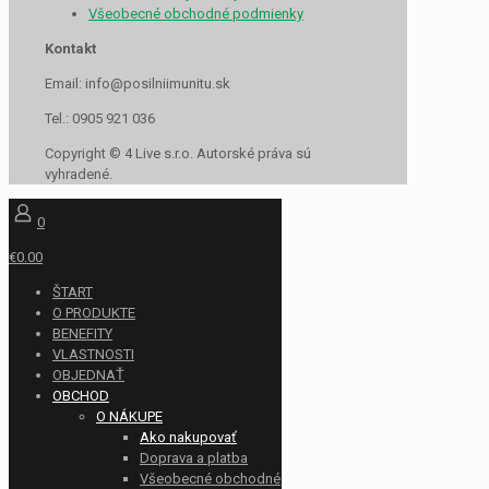
Všeobecné obchodné podmienky
Kontakt
Email: info@posilniimunitu.sk
Tel.: 0905 921 036
Copyright © 4 Live s.r.o. Autorské práva sú
vyhradené.
0
€0.00
ŠTART
O PRODUKTE
BENEFITY
VLASTNOSTI
OBJEDNAŤ
OBCHOD
O NÁKUPE
Ako nakupovať
Doprava a platba
Všeobecné obchodné