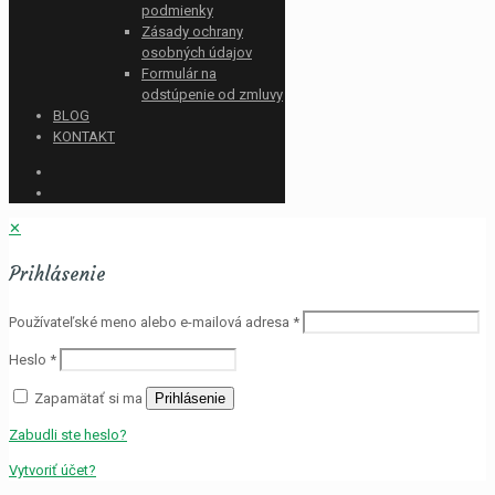
podmienky
Zásady ochrany
osobných údajov
Formulár na
odstúpenie od zmluvy
BLOG
KONTAKT
✕
Prihlásenie
Používateľské meno alebo e-mailová adresa
*
Heslo
*
Zapamätať si ma
Prihlásenie
Zabudli ste heslo?
Vytvoriť účet?