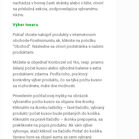
nachádza v hornej časti stránky alebo v lište, otvorí
sa príslušná sekcia, zodpovedajúca vybranému
názvu.
Výber tovaru
Pokiaľ chcete nakúpiť produkty v internetovom
obchode Posilniimunitu.sk, kliknite na položku
“Obchod”. Následne sa otvorí podstránka s našimi
produktami.
Môžete si objednať Konbozel od 1ks, resp. priamo
želaný počet kusov alebo výhodné balenie s extra
produktami zdarma. Podľa toho, pre ktorý
konkrétny výber produktu, čo sa týka počtu kusov
sa rozhodnete, máte dve možnosti.
Privedením počítačovej myšky na obrázok
vybraného počtu kusov sa objavia dve ikonky.
Kliknutím na ikonku taštičky – ľavé tlačidlo, vybraný
produkt/ počet kusov bude pridaných do košíka.
Kliknutím na pravé tlačidlo – ikonka prepojenia, sa
prekliknete na popis produktu. Ak vám výber
vyhovuje, stačí kliknúť na tlačidlo Pridať do košíka.
Vpravo hore sa objaví suma za vami vybraný