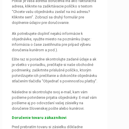
Pokiaľ je vaša adresa doručenia iná ako fakturačná
adresa, kliknite na zaškrtávacie políčko s textom
“Chcete vašu objednávku zaslať na inú adresu?
Kliknite sem”. Zobrazí sa druhý formulár pre
doplnenie údajov pre doručovanie.
Ak potrebujete doplniť nejakú informácie k
objednávke, využite miesto na poznámku (napr.:
informácia o čase zastihnutia pre prípad výberu
doručenia kuriérom a pod.).
Ešte raz si poriadne skontrolujte zadané údaje a ak
je všetko v poriadku, prečítajte si naše obchodné
podmienky, zaškrtnite príslušné políčko, ktorým
potvrdzujete ich prečítanie a dokončite objednávku
stlačením tlačidla “Objednať s povinnosťou platby”.
Následne si skontrolujte svoj e-mail, kam vám
pošleme potvrdenie prijatia objednávky. E-mail vám
pošleme aj po odovzdaní vašej zásielky na
doručenie Slovenskej pošte alebo kuriérovi.
Doručenie tovaru zákazníkovi
Pred prebratím tovaru si zásielku dôkladne