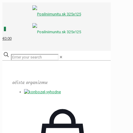
0
€0.00
✕
očista organizmu